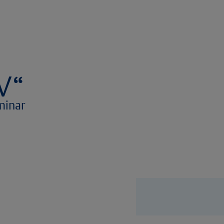
V“
minar