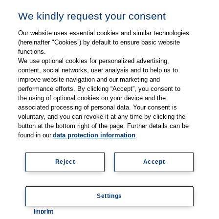
durch EMG und
We kindly request your consent
Molekulargenetik
Our website uses essential cookies and similar technologies
(hereinafter "Cookies”) by default to ensure basic website
paradoxe Myotonie, keine
functions.
Paresen, CK nur leicht
We use optional cookies for personalized advertising,
content, social networks, user analysis and to help us to
Natriumkanalmyotonie
erhöht, GGT normal,
improve website navigation and our marketing and
Diagnosesicherung durch
performance efforts. By clicking “Accept”, you consent to
EMG und Molekulargenetik
the using of optional cookies on your device and the
associated processing of personal data. Your consent is
multisystemisch, kardiale
voluntary, and you can revoke it at any time by clicking the
button at the bottom right of the page. Further details can be
Beteiligung,
Retinopathie
,
found in our
data protection information
.
Okulomotorikstörung,
selten
Katarakt
, keine
Reject
Accept
Mitochondriopathie
Myotonie, gelegentlich
Myalgien
, Neuropathie,
Enzephalopathie,
Settings
Coo
Diagnosesicherung durch
Imprint
kie